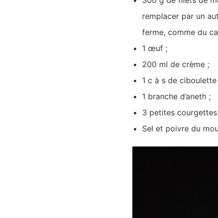
remplacer par un aut
ferme, comme du cab
1 œuf ;
200 ml de crème ;
1 c à s de ciboulette 
1 branche d’aneth ;
3 petites courgettes 
Sel et poivre du mou