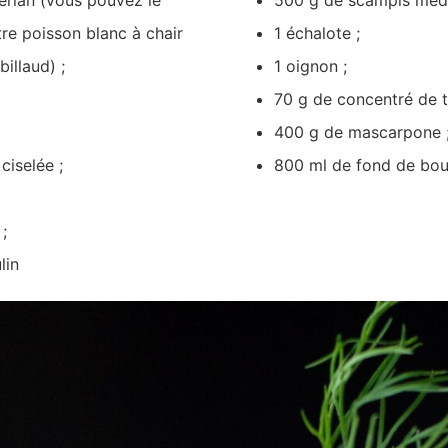
re poisson blanc à chair
1 échalote ;
illaud) ;
1 oignon ;
70 g de concentré de 
400 g de mascarpone 
ciselée ;
800 ml de fond de bou
;
lin