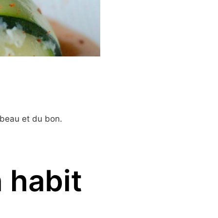
beau et du bon.
 habit