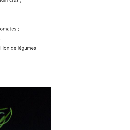
tomates ;
;
illon de légumes