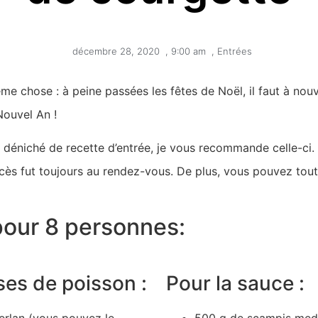
décembre 28, 2020
,
9:00 am
,
Entrées
me chose : à peine passées les fêtes de Noël, il faut à nou
Nouvel An !
déniché de recette d’entrée, je vous recommande celle-ci. J
ès fut toujours au rendez-vous. De plus, vous pouvez tout ré
pour 8 personnes:
es de poisson :
Pour la sauce :
erlan (vous pouvez le
500 g de scampis med