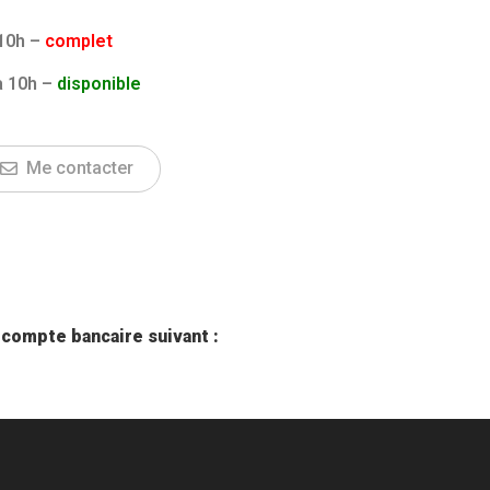
 10h –
complet
à 10h –
disponible
Me contacter
e compte bancaire suivant :