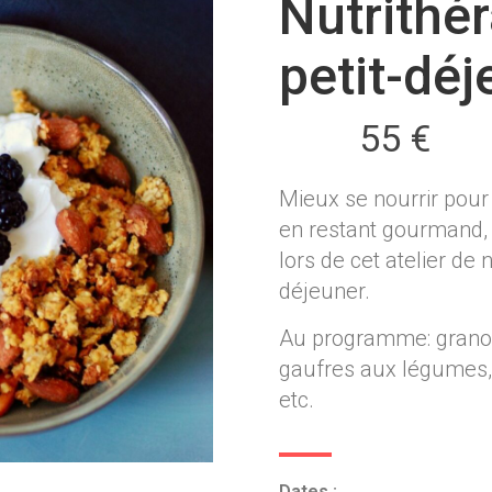
Nutrithér
petit-déj
55 €
Mieux se nourrir pour
en restant gourmand, 
lors de cet atelier de 
déjeuner.
Au programme: granola 
gaufres aux légumes, 
etc.
Dates :