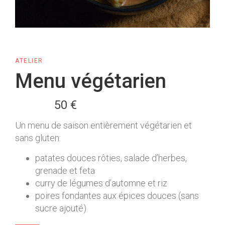
ATELIER
Menu végétarien
50 €
Un menu de saison entièrement végétarien et
sans gluten:
patates douces rôties, salade d’herbes,
grenade et feta
curry de légumes d’automne et riz
poires fondantes aux épices douces (sans
sucre ajouté)