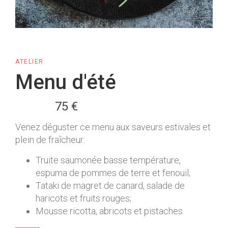
ATELIER
Menu d'été
75 €
Venez déguster ce menu aux saveurs estivales et
plein de fraîcheur:
Truite saumonée basse température,
espuma de pommes de terre et fenouil;
Tataki de magret de canard, salade de
haricots et fruits rouges;
Mousse ricotta, abricots et pistaches