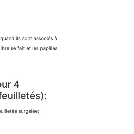
quand ils sont associés à
re se fait et les papilles
our 4
euilletés):
uilletée surgelée;