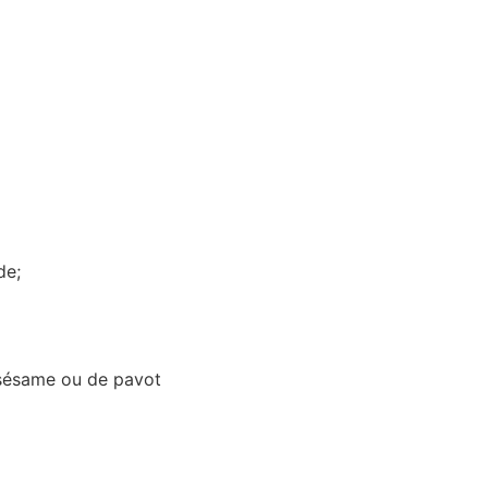
de;
 sésame ou de pavot