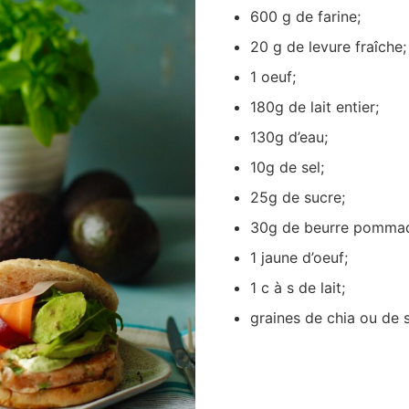
600 g de farine;
20 g de levure fraîche;
1 oeuf;
180g de lait entier;
130g d’eau;
10g de sel;
25g de sucre;
30g de beurre pomma
1 jaune d’oeuf;
1 c à s de lait;
graines de chia ou de