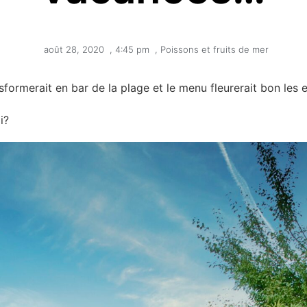
août 28, 2020
,
4:45 pm
,
Poissons et fruits de mer
sformerait en bar de la plage et le menu fleurerait bon les
i?