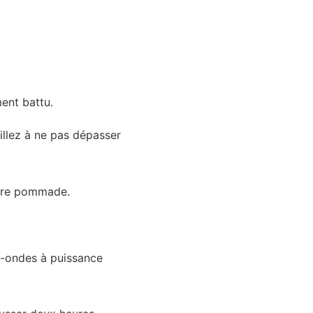
ment battu.
eillez à ne pas dépasser
eurre pommade.
o-ondes à puissance